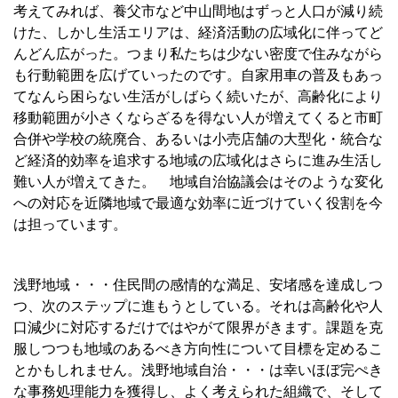
考えてみれば、養父市など中山間地はずっと人口が減り続
けた、しかし生活エリアは、経済活動の広域化に伴ってど
んどん広がった。つまり私たちは少ない密度で住みながら
も行動範囲を広げていったのです。自家用車の普及もあっ
てなんら困らない生活がしばらく続いたが、高齢化により
移動範囲が小さくならざるを得ない人が増えてくると市町
合併や学校の統廃合、あるいは小売店舗の大型化・統合な
ど経済的効率を追求する地域の広域化はさらに進み生活し
難い人が増えてきた。 地域自治協議会はそのような変化
への対応を近隣地域で最適な効率に近づけていく役割を今
は担っています。
浅野地域・・・住民間の感情的な満足、安堵感を達成しつ
つ、次のステップに進もうとしている。それは高齢化や人
口減少に対応するだけではやがて限界がきます。課題を克
服しつつも地域のあるべき方向性について目標を定めるこ
とかもしれません。浅野地域自治・・・は幸いほぼ完ぺき
な事務処理能力を獲得し、よく考えられた組織で、そして