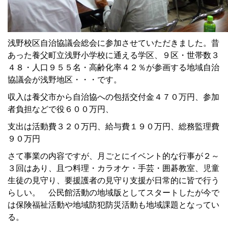
浅野校区自治協議会総会に参加させていただきました。昔
あった養父町立浅野小学校に通える学区、９区・世帯数３
４８・人口９５５名・高齢化率４２％が参画する地域自治
協議会が浅野地区・・・です。
収入は養父市から自治協への包括交付金４７０万円、参加
者負担などで役６００万円、
支出は活動費３２０万円、給与費１９０万円、総務監理費
９０万円
さて事業の内容ですが、月ごとにイベント的な行事が２～
３回はあり、且つ料理・カラオケ・手芸・囲碁教室、児童
生徒の見守り、要援護者の見守り支援が日常的に皆で行う
らしい。 公民館活動の地域版としてスタートしたが今で
は保険福祉活動や地域防犯防災活動も地域課題となってい
る。