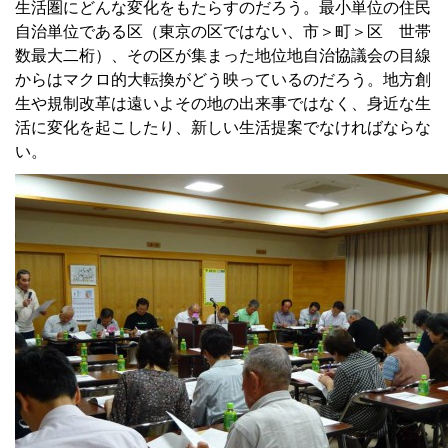
生活圏にどんな変化をもたらすのだろう。最小単位の住民
自治単位である区（東京の区ではない、市＞町＞区 世帯
数最大二桁）、その区が集まった地位地自治協議会の目線
からはマクロ的大転換がどう映っているのだろう。地方創
生や規制改革は遠いよその地の出来事ではなく、身近な生
活に変化を起こしたり、新しい生活提案でなければならな
い。