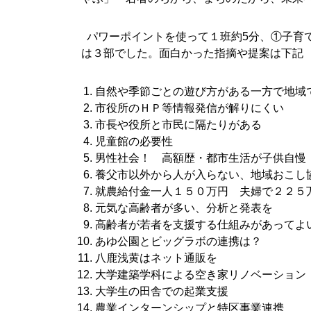
〇
パワーポイントを使って１班約5分、①子育
は３部でした。面白かった指摘や提案は下記
■
自然や季節ごとの遊び方がある一方で地域
市役所のＨＰ等情報発信が解りにくい
市長や役所と市民に隔たりがある
児童館の必要性
男性社会！ 高額歴・都市生活が子供自慢
養父市以外から人が入らない、地域おこし
就農給付金一人１５０万円 夫婦で２２５
元気な高齢者が多い、分析と発表を
高齢者が若者を支援する仕組みがあってよ
あゆ公園とビッグラボの連携は？
八鹿浅黄はネット通販を
大学建築学科による空き家リノベーション
大学生の田舎での起業支援
農業インターンシップと特区事業連携