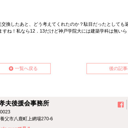
見交換したあと、どう考えてくれたのか？駄目だったとしても
ますね！私なら12．13だけど神戸学院大には建築学科は無いら
一覧へ戻る
後の記事
孝夫後援会事務所
0023
養⽗市⼋⿅町上網場270-6