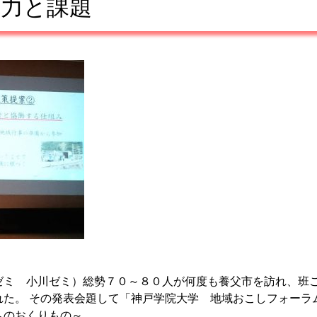
魅力と課題
ゼミ 小川ゼミ）総勢７０～８０人が何度も養父市を訪れ、班
れた。 その発表会題して「神戸学院大学 地域おこしフォーラ
へのおくりもの～