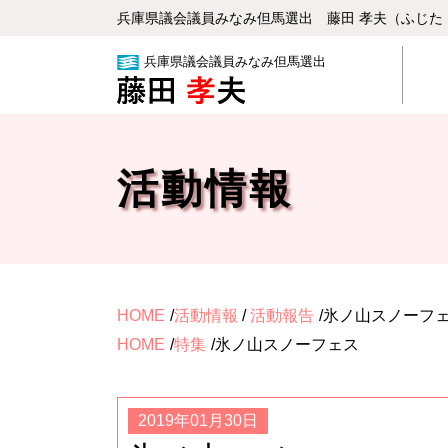
兵庫県議会議員みなみ但⾺選出 藤⽥ 孝夫（ふじた
兵庫県議会議員みなみ但馬選出
活動情報
HOME
活動情報
/
活動報告
氷ノ山スノーフ
HOME
特集
氷ノ山スノーフェス
2019年01月30日