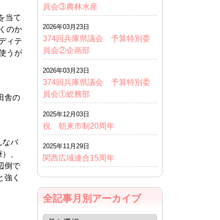
員会③農林水産
を当て
2026年03月23日
くのか
374回兵庫県議会 予算特別委
ディテ
員会②企画部
使うが
2026年03月23日
374回兵庫県議会 予算特別委
員会①総務部
田舎の
2025年12月03日
祝 朝来市制20周年
んなバ
2025年11月29日
療）、
関西広域連合15周年
辺倒で
と強く
全記事月別アーカイブ