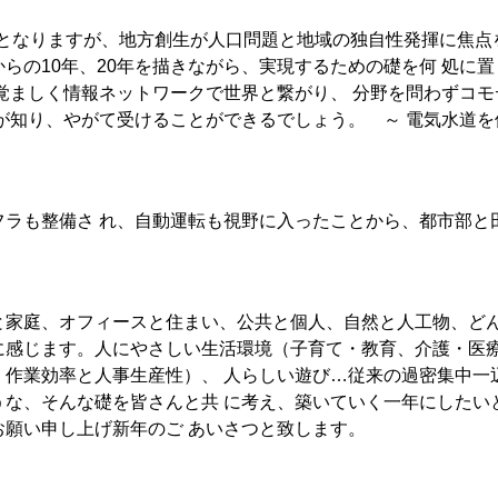
目となりますが、地方創生が人口問題と地域の独自性発揮に焦点
らの10年、20年を描きながら、実現するための礎を何 処に置
覚ましく情報ネットワークで世界と繋がり、 分野を問わずコモ
が知り、やがて受けることができるでしょう。 ～ 電気水道を
フラも整備さ れ、自動運転も視野に入ったことから、都市部と
。
と家庭、オフィースと住まい、公共と個人、自然と人工物、ど
に感じます。人にやさしい生活環境（子育て・教育、介護・医
、作業効率と人事生産性）、 人らしい遊び…従来の過密集中一
うな、そんな礎を皆さんと共 に考え、築いていく一年にしたい
願い申し上げ新年のご あいさつと致します。