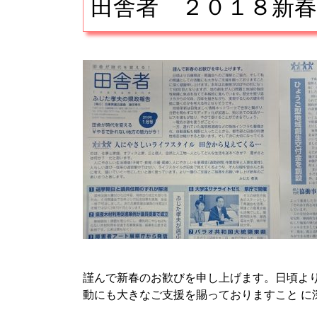
田舎者 ２０１８新春
■
謹んで新春のお歓びを申し上げます。日頃よ
動にも大きなご支援を賜っておりますこと 