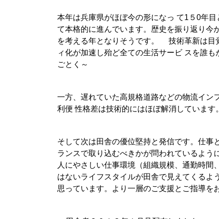
■
本年は兵庫県がほぼ今の形になっ て1５0年
て本格的に進んでいます。歴史を振り返り今か
を考える年となりそうです。 技術革新は目
ィ化が加速し殆ど全ての生活サービ スを誰も
ごとく～
■
一方、遅れていた高規格道路などの物流イン
利便 性格差は技術的にはほぼ解消しています
■
そして次は田舎の優位堅持と発信です。仕事
ランスで取り込むべきかが問われているよう
人にやさしい仕事環境（組織規模、通勤時間
はないライフスタイルが田舎で見えてくるよ
思っています。より一層のご支援とご指導をお
■