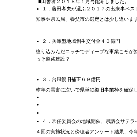
■田舎者２０１８年１月号配布しました。
１．藤田孝夫が選ぶ２０１７の出来事ベス
知事や県民局、養父市の選定とは少し違いま
■
２．兵庫型地域創生交付金４０億円
絞り込みんだニッチでディープな事業こそが
っそ道路建設？
■
３．台風復旧補正６９億円
昨年の雪害に次いで県単独復旧事業枠を確保
■
４．常任委員会の地域開催、県議会サテラ
４回の実施状況と傍聴者アンケート結果、今