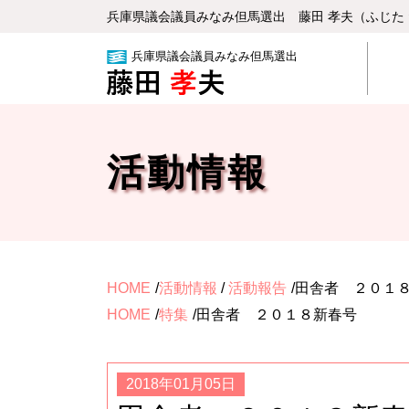
兵庫県議会議員みなみ但⾺選出 藤⽥ 孝夫（ふじた
兵庫県議会議員みなみ但馬選出
活動情報
HOME
活動情報
/
活動報告
田舎者 ２０１
HOME
特集
田舎者 ２０１８新春号
2018年01月05日