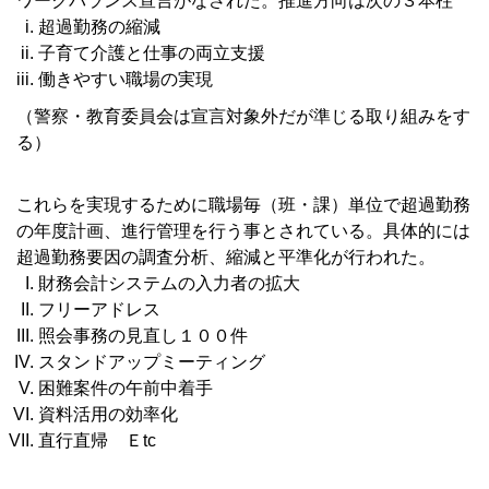
ワークバランス宣言がなされた。推進方向は次の３本柱
超過勤務の縮減
子育て介護と仕事の両立支援
働きやすい職場の実現
（警察・教育委員会は宣言対象外だが準じる取り組みをす
る）
■
これらを実現するために職場毎（班・課）単位で超過勤務
の年度計画、進行管理を行う事とされている。具体的には
超過勤務要因の調査分析、縮減と平準化が行われた。
財務会計システムの入力者の拡大
フリーアドレス
照会事務の見直し１００件
スタンドアップミーティング
困難案件の午前中着手
資料活用の効率化
直行直帰 Ｅtc