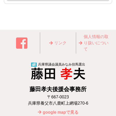
個⼈情報の取
リンク
り扱いについ
て
兵庫県議会議員みなみ但馬選出
藤田孝夫後援会事務所
〒667-0023
兵庫県養⽗市⼋⿅町上網場270-6
google mapで見る