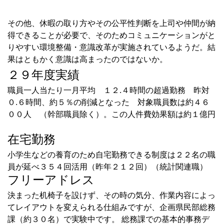
■
その他、休暇の取り方やその公平性判断を上司や仲間が納
得できることが必要で、そのためコミュニケーションがと
りやすい環境整備・意識改革が実施されているようだ。結
果はともかく意識は高まったのではないか。
２９年度実績
職員一人当たり一月平均 １２.４時間の超過勤務 昨対
０.６時間、約５％の削減となった 対象職員数は約４６
００人 （幹部職員除く）。この人件費効果額は約１億円
在宅勤務
小学生などの養育のため自宅勤務できる制度は２２名の職
員が延べ３５４回活用（昨年２１２回）（統計関連職）
フリーアドレス
決まった机椅子を設けず、その時の気分、作業内容によっ
てレイアウトを変えられる仕組みですが、企画県民部総務
課（約３０名）で実験中です。 総務課での基本的事務デ