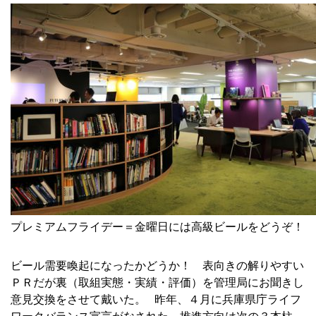
プレミアムフライデー＝金曜日には高級ビールをどうぞ！
■
ビール需要喚起になったかどうか！ 表向きの解りやすい
ＰＲだが裏（取組実態・実績・評価）を管理局にお聞きし
意見交換をさせて戴いた。 昨年、４月に兵庫県庁ライフ