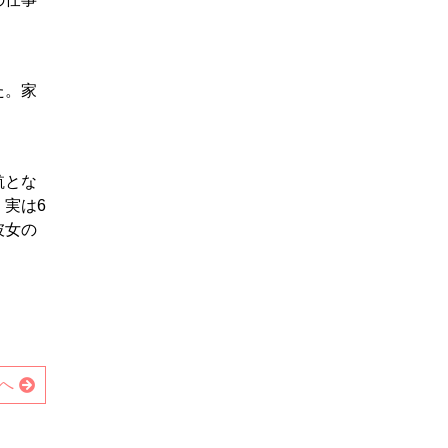
た。家
航とな
実は6
彼女の
へ