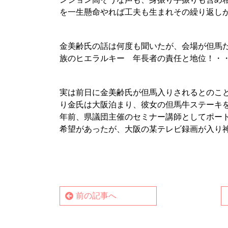
を一生懸命やれば工夫も生まれその繰り返し
■
金美齢氏の話は何度も聞いたが、会場が但馬
族のヒエラルキー 年長者の責任と地位！・
■
実は前日に金美齢氏が但馬入りされるとのこ
り金氏は大阪泊まり、彼女の但馬牛ステーキ
年前、県議団主催のセミナー講師としてポー
希望があったが、大阪の某テレビ録画が入り
前の記事へ