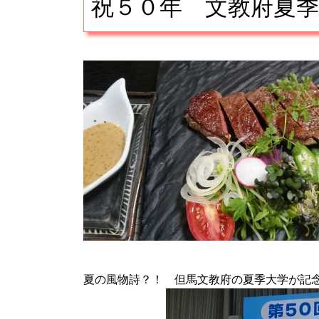
祝５０年 文教府夏
■
夏の風物詩？！ 但馬文教府の夏季大学が記念