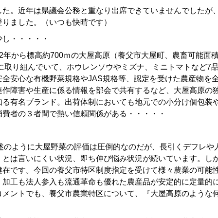
した。近年は県議会公務と重なり出席できていませんでしたが
登りました。（いつも快晴です）
少し・・・・・
2年から標高約700ｍの大屋高原（養父市大屋町、農畜可能面
培に取り組んでいて、ホウレンソウやミズナ、ミニトマトなど7
全安心な有機野菜規格やJAS規格等、認定を受けた農産物を
連作障害や生産に係る情報を部会で共有するなど、大屋高原の
知る有名ブランド。出荷体制においても地元での小分け個包装
消費者の３者間で熱い信頼関係がある・・・・・
述のように大屋野菜の評価は圧倒的なのだが、長引くデフレや
』とは言いにくい状況、即ち伸び悩み状況が続いています。し
健在です。今回の養父市特区制度指定を受けて様々農業の可能
。加工も法人参入も流通革命も優れた農産品が安定的に定量的
コメントでも、養父市農業特区について、『大屋高原のような