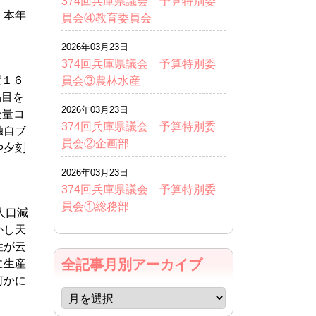
374回兵庫県議会 予算特別委
、本年
員会④教育委員会
2026年03月23日
374回兵庫県議会 予算特別委
積１６
員会③農林水産
品目を
2026年03月23日
全量コ
374回兵庫県議会 予算特別委
独自ブ
員会②企画部
や夕刻
2026年03月23日
374回兵庫県議会 予算特別委
員会①総務部
人口減
かし天
性が云
全記事月別アーカイブ
に生産
何かに