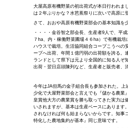
大屋高原有機野菜の初出荷式が本日行われま
は２年ぶりかな？水芭蕉祭りに次いで高原に
さて、おおや高原有機野菜部会の基本知識を
・・・・金谷智之部会長、生産者9人で、平成
７ha、内・稼働野菜圃場４６ha）で有機栽
ハウスで栽培。生活協同組合コープこうべの安
ープへ出荷、年間１億円弱の出荷額を誇る。
ランドとして県下は元より全国的に知る人ぞ
出荷・翌日店頭陳列など、生産者と販売者、
今年はJA但馬の金子組合長も参加された。上
少化で大屋野菜部会と言えでも『儲かる農業
皇賞他大方の農業賞を勝ち取ってきた実力は
いされますが、基本は生産ベースにあります
されなければ何も始まらないからです。知事
特化した農地集約が基本』同じ意味です。