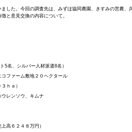
いました。今回の調査先は、みずほ協同農園、きすみの営農、
特徴と意見交換の内容について。
ート5名、シルバー人材派遣8名）
エコファーム敷地２０ヘクタール
０３ｈａ）
ウレンソウ、キムナ
売上高６２４８万円）