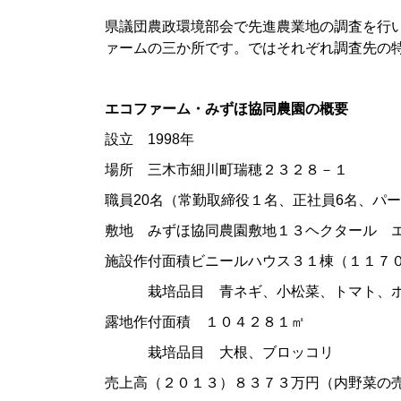
県議団農政環境部会で先進農業地の調査を行
ァームの三か所です。ではそれぞれ調査先の
エコファーム・みずほ協同農園の概要
設立 1998年
場所 三木市細川町瑞穂２３２８－１
職員20名（常勤取締役１名、正社員6名、パ
敷地 みずほ協同農園敷地１３ヘクタール 
施設作付面積ビニールハウス３１棟（１１７
栽培品目 青ネギ、小松菜、トマト、ホ
露地作付面積 １０４２８１㎡
栽培品目 大根、ブロッコリ
売上高（２０１３）８３７３万円（内野菜の