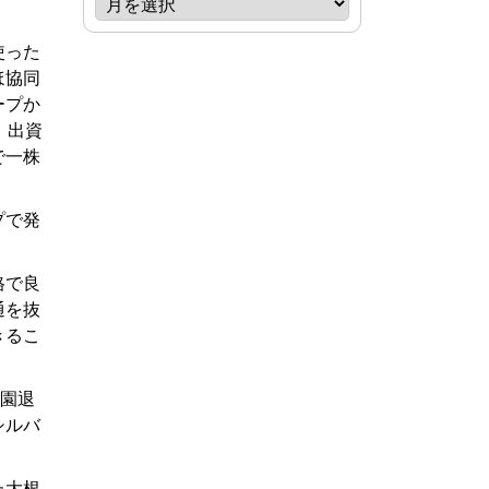
使った
ほ協同
ープか
、出資
で一株
プで発
格で良
通を抜
きるこ
農園退
シルバ
た大根