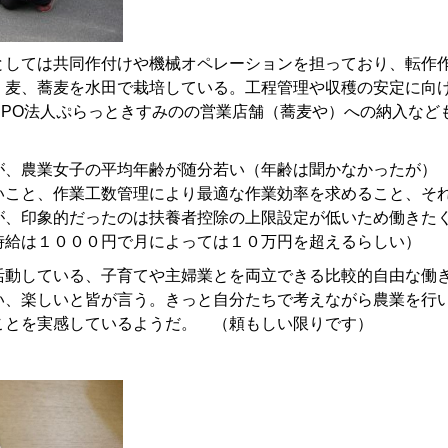
としては共同作付けや機械オペレーションを担っており、転作
、麦、蕎麦を水田で栽培している。工程管理や収穫の安定に向
PO法人ぷらっときすみのの営業店舗（蕎麦や）への納入など
が、農業女子の平均年齢が随分若い（年齢は聞かなかったが）
いこと、作業工数管理により最適な作業効率を求めること、そ
が、印象的だったのは扶養者控除の上限設定が低いため働きた
時給は１０００円で月によっては１０万円を超えるらしい）
活動している、子育てや主婦業とを両立できる比較的自由な働
い、楽しいと皆が言う。きっと自分たちで考えながら農業を行
ことを実感しているようだ。 （頼もしい限りです）