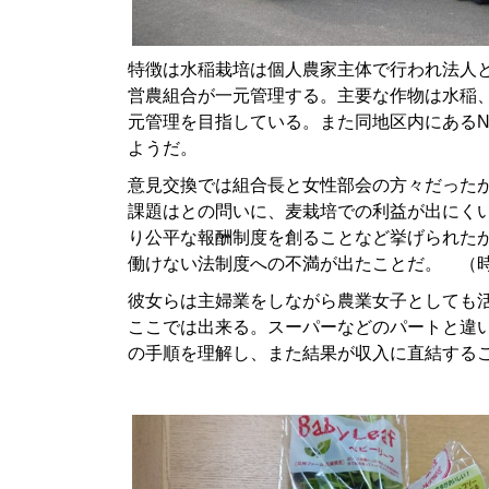
特徴は水稲栽培は個人農家主体で行われ法人
営農組合が一元管理する。主要な作物は水稲
元管理を目指している。また同地区内にあるN
ようだ。
意見交換では組合長と女性部会の方々だった
課題はとの問いに、麦栽培での利益が出にく
り公平な報酬制度を創ることなど挙げられた
働けない法制度への不満が出たことだ。 （
彼女らは主婦業をしながら農業女子としても
ここでは出来る。スーパーなどのパートと違
の手順を理解し、また結果が収入に直結する