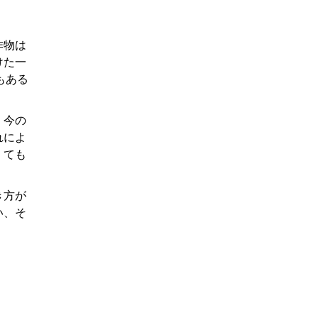
作物は
けた一
もある
 今の
れによ
くても
き方が
い、そ