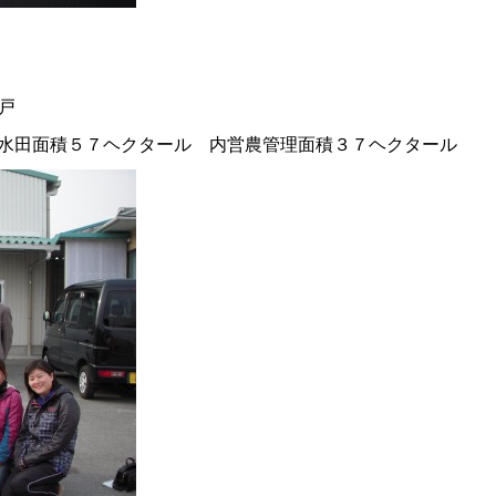
戸
戸 水田面積５７ヘクタール 内営農管理面積３７ヘクタール