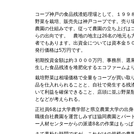
コープ神戸の食品残渣処理場として、１９９
野菜を栽培、販売先は神戸コープです。売り
農園の仕組みです。従って農園の立ち上げは
らの出向です。 農地の地主は26名の地元も
者でもあります。出資金については資本金５
発行価格は5万円です。
初期投資金額は約３０００万円、事務所、選
生した食品残渣を堆肥化するエコファームよ
栽培野菜は相場価格で全量をコープが買い取
品を仕入れられることと、自社で発生する残
いて利益を確保できること、店頭に並ぶ野菜
となどが考えられる。
正社員6名は大学農学部と県立農業大学の出身
職後自社農園を運営しみずほ協同農園とパー
ー人材センターからの派遣8名の作業はもっ
さて素朴な疑問ですが、これだけの規模の農