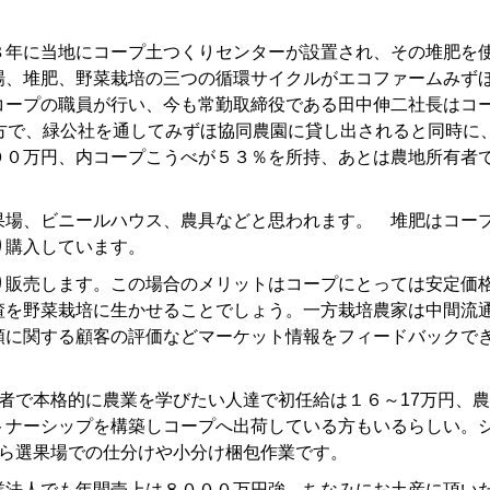
８年に当地にコープ土つくりセンターが設置され、その堆肥を
場、堆肥、野菜栽培の三つの循環サイクルがエコファームみず
コープの職員が行い、今も常勤取締役である田中伸二社長はコ
方で、緑公社を通してみずほ協同農園に貸し出されると同時に
００万円、内コープこうべが５３％を所持、あとは農地所有者
果場、ビニールハウス、農具などと思われます。 堆肥はコー
り購入しています。
り販売します。この場合のメリットはコープにとっては安定価
渣を野菜栽培に生かせることでしょう。一方栽培農家は中間流
類に関する顧客の評価などマーケット情報をフィードバックで
者で本格的に農業を学びたい人達で初任給は１６～17万円、
トナーシップを構築しコープへ出荷している方もいるらしい。
ぱら選果場での仕分けや小分け梱包作業です。
業法人でも年間売上は８０００万円強、ちなみにお土産に頂い