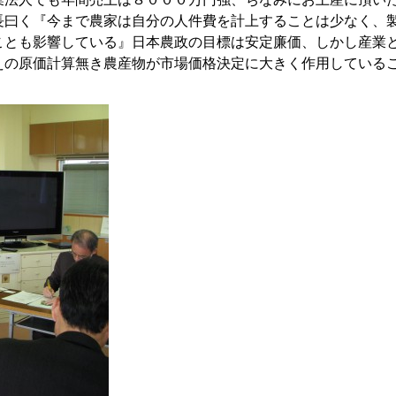
長曰く『今まで農家は自分の人件費を計上することは少なく、
ことも影響している』日本農政の目標は安定廉価、しかし産業
えの原価計算無き農産物が市場価格決定に大きく作用している