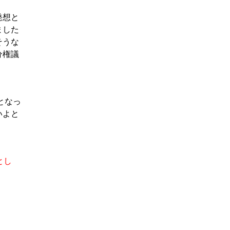
発想と
ました
そうな
分権議
となっ
いよと
とし