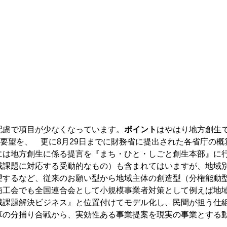
配慮で項目が少なくなっています。
ポイント
はやはり地方創生
る要望を、 更に8月29日までに財務省に提出された各省庁の概
には地方創生に係る提言を『まち・ひと・しごと創生本部』に
域課題に対応する受動的なもの）も含まれてはいますが、地域
望するなど、従来のお願い型から地域主体の創造型（分権能動
商工会でも全国連合会として小規模事業者対策として例えば地
域課題解決ビジネス』と位置付けてモデル化し、民間が担う仕
算の分捕り合戦から、実効性ある事業提案を現実の事業とする