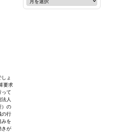
でしょ
算要求
行って
別法人
型）の
域の行
組みを
動きが