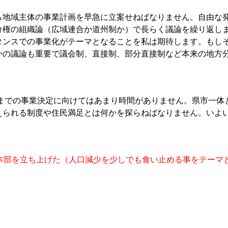
ら地域主体の事業計画を早急に立案せねばなりません。自由な
分権の組織論（広域連合か道州制か）で長らく議論を繰り返し
タンスでの事業化がテーマとなることを私は期待します。もし
かの議論も重要で議会制、直接制、部分直接制など本来の地方
月までの事業決定に向けてはあまり時間がありません。県市一体
えられる制度や住民満足とは何かを探らねばなりません。いよ
本部を立ち上げた（人口減少を少しでも食い止める事をテーマ