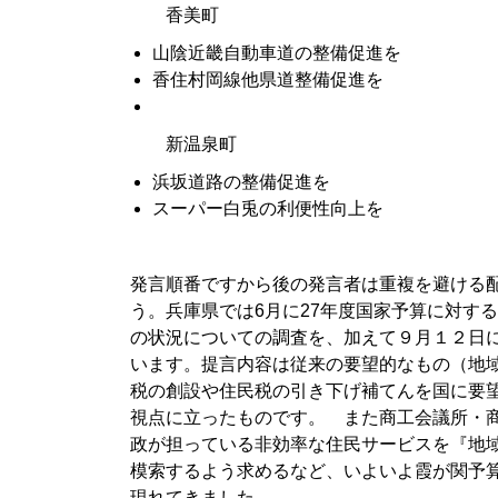
香美町
山陰近畿自動車道の整備促進を
香住村岡線他県道整備促進を
新温泉町
浜坂道路の整備促進を
スーパー白兎の利便性向上を
発言順番ですから後の発言者は重複を避ける
う。兵庫県では6月に27年度国家予算に対す
の状況についての調査を、加えて９月１２日
います。提言内容は従来の要望的なもの（地
税の創設や住民税の引き下げ補てんを国に要
視点に立ったものです。 また商工会議所・
政が担っている非効率な住民サービスを『地
模索するよう求めるなど、いよいよ霞が関予
現れてきました。