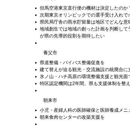
但馬空港東京直行便の機材は決定したのか
次期東京オリンピックでの選手受け入れで
県民局庁舎の雨水貯留量は地区でどんな意
地域創生では地域の創った計画を判断して
が県の先導的役割を期待したい
養父市
県道整備・バイパス整備促進を
建て替えが迫る観光・交流施設の統廃合に
氷ノ山・ハチ高原の環境整備支援と観光面
特区認定機関は2年間、県も支援体制を整
朝来市
小児・産婦人科の医師確保と医師養成メニ
朝来食肉センターの改築支援を