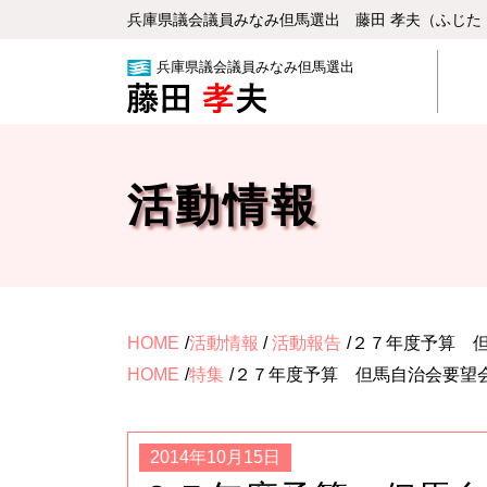
兵庫県議会議員みなみ但⾺選出 藤⽥ 孝夫（ふじた
兵庫県議会議員みなみ但馬選出
活動情報
HOME
活動情報
/
活動報告
２７年度予算 
HOME
特集
２７年度予算 但馬自治会要望
2014年10月15日