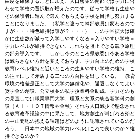
由度を確保することに加え、人口密集の南部では学力に合
わせて学校の選択肢が増えたのです。従って学校も生徒や
その保護者に進んで選んでもらえる学校を目指し努力する
ことになりました。（私学と違って幹部教員は変わるので
すが・・・特色維持は誰が？・・・） この学区拡大は確
かに生徒数が減って入学しやすくなる＝入りやすい学校＝
学力レベルが維持できない、これらを阻止できる競争原理
の部分導入です。 しかし今のところ県教委は今ある学校
は減らさない方針を変えておらず、学力向上のための学校
教育レベル維持と近いところの生きやすい学校の維持、こ
の往々にして矛盾する二つの方向性を出している。
■
教育
環境の格差是正として大学の無償化や、返還しなくてよい
奨学金の創設、公立校並の私学授業料金助成、学力そのも
の見直しでは職業専門大学、理系と文系の統合新学科の創
設（ＡＩ・ＩＯＴ情報や金融）それら人口減少で懸念され
る教育改革議論の中に果たして、地方創生が叫ばれる殆ど
の中山間地の抱える課題はどのように認識されているのだ
ろう。 日本中の地域の学力レベルはこれで良いのか？維
持できるのか？