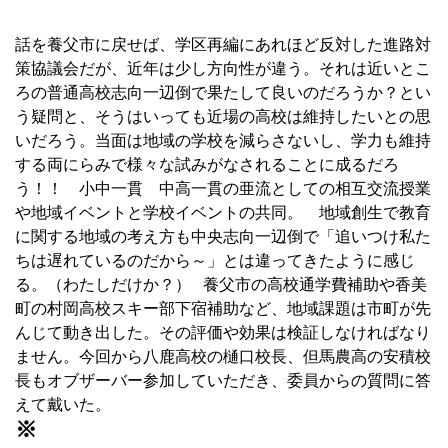
■
話を養父市に戻せば、学区再編にあれほど反対した進路対
策協議会だが、近年は少し方向性が違う。それは近いとこ
ろの普通高校志向一辺倒で果たして良いのだろうか？とい
う疑問と、そうはいっても近場の高校は維持したいとの思
いだろう。当面は地域の学校を減らさないし、学力も維持
する両にらみで様々な試みがなされることに成るだろ
う！！ 小中一貫 中高一貫の亜流としての相互交流授業
や地域イベントと学校イベントの共同。 地域創生で教育
に関する地域の考え方も中央志向一辺倒で「追いつけ私た
ちは遅れているのだから～」とは違ってきたように感じ
る。（わたしだけか？） 養父市の高校通学費補助や香美
町の村岡高校スキー部下宿補助など、地域課題は市町が先
んじて動き出した。その評価や効果は検証しなければなり
ません。今回から八鹿高校の樋口校長、但馬農高の安積校
長もオブザーバー参加していただき、委員からの質問に答
えて戴いた。
※