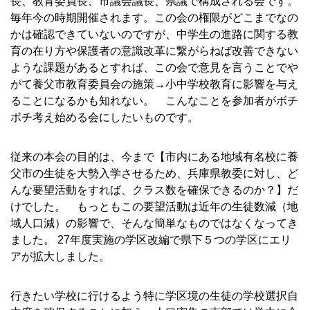
長、教育委員長、市議会議長、県議で構成される会です。
毎年今の時期開催されます。この会の権限がどこまでなの
かは確認できていないのですが、中学生の進路に関する教
育の在り方や保護者の意識改革に繋がらねば改善できない
ような課題があるとすれば、この会で意見を言うことでや
がて養父市教育委員会の施策→小中学校教育に影響を与え
ることになるかも知れない。 こんなことを参加者がボチ
ボチ考え始める会にしたいものです。
■
従来の本会の目的は、今まで【市内にある地域有名校に養
父市の生徒を大勢入学させるため、兵庫県教委に対し、ど
んな要望活動をすれば、クラス数を確保できるのか？】だ
けでした。 もっともこの要望活動は近年の生徒数減（地
域人口減）の影響で、そんな簡単なものではなくなってき
ました。 27年度実施の学区改編で県下５つの学区にエリ
アが拡大しました。
■
行きたい学校に行けるよう特に学区境の生徒の学校選択自