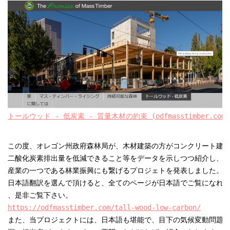
トールウッド - 低炭素 - 質量木材の約束 (odfmasstimber.com)
この度、オレゴン州政府森林局が、木材建築の方がコンクリート建設
二酸化炭素排出量を低減できること等をデータを示しつつ紹介し、当
産業の一つである林業振興にも繋げるプロジェトを発表しました。Goog
日本語翻訳を選んで頂けると、全てのページが日本語でご覧になれま
https://odfmasstimber.com/tall-wood-low-carbon/
また、当プロジェクトには、日本語も堪能で、目下の気候変動問題に