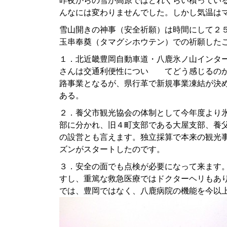
昨夜からの雪が高原ではどれくらい積ってい
んなには変わりませんでした。しかし気温は
雪山開きの神事（安全祈願）は時間にして
玉串奉奠（タマグシホウテン）での祈願した
１．北近畿豊岡自動車道・八鹿氷ノ山インタ
さんは交通利便性につい てどう感じるのか
路事業となるが、県行革で新規事業凍結が決
ある。
２．養父市観光協会の体制として今年度より
部に分かれ、旧４町支部である大屋支部、養
の設営とも言えます。独立採算で本来の観光
ズンがスタートしたのです。
３．安全の面でも点検が必要になって来ます
すし、重篤な救急医療ではドクターヘリもあ
では、豊岡ではなく、八鹿病院の機能を今以