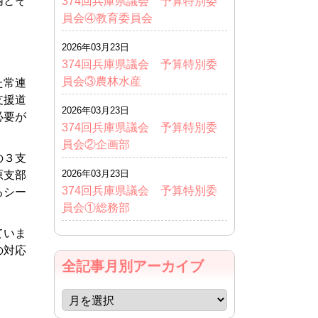
内とそ
374回兵庫県議会 予算特別委
員会④教育委員会
帰る）
2026年03月23日
374回兵庫県議会 予算特別委
員会③農林水産
た常連
支援道
2026年03月23日
必要が
374回兵庫県議会 予算特別委
員会②企画部
の３支
2026年03月23日
原支部
374回兵庫県議会 予算特別委
るシー
員会①総務部
ていま
の対応
全記事月別アーカイブ