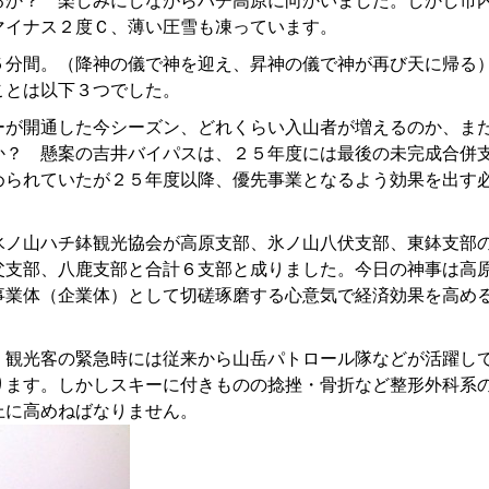
るか？ 楽しみにしながらハチ高原に向かいました。しかし市
マイナス２度Ｃ、薄い圧雪も凍っています。
２５分間。（降神の儀で神を迎え、昇神の儀で神が再び天に
ことは以下３つでした。
ーが開通した今シーズン、どれくらい入山者が増えるのか、ま
？ 懸案の吉井バイパスは、２５年度には最後の未完成合併
められていたが２５年度以降、優先事業となるよう効果を出す
氷ノ山ハチ鉢観光協会が高原支部、氷ノ山八伏支部、東鉢支部
父支部、八鹿支部と合計６支部と成りました。今日の神事は高
事業体（企業体）として切磋琢磨する心意気で経済効果を高め
。観光客の緊急時には従来から山岳パトロール隊などが活躍し
ります。しかしスキーに付きものの捻挫・骨折など整形外科系
上に高めねばなりません。