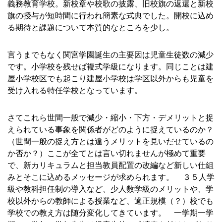
義務教育学校。新校章や校歌の披露、旧校旗の返還と新校
旗の授与が短時間に行われ簡素な式典でした。開校に込め
る期待と課題について本質的なところを少し。
■
言うまでもなく関宮学園誕生の主要因は児童生徒数の減少
です。小学校を残せば複式学級になります。同じことは建
屋小学校区でも起こり建屋小学校は学区以外からも児童を
受け入れる特任学校となっています。
■■
さてこれら世間一般で減少・縮小・下方・デメリットと捉
えられている事象を関係者がどのように捉えているのか？
（世間一般の捉え方とは違うメリットを見いだせているの
か否か？）ここが全てとは言い切れませんが極めて重要
で、新カリキュラムと担当教員配置の改編など新しい仕組
みとそこに込めるメッセージが求められます。
■
３５人学
級や教科担任制の導入など、少人数学級のメリットや、学
校以外からの教師による授業など、適正規模（？）校でも
学校での教え方は随分変化してきています。 一学期一学