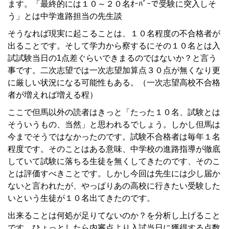
ます。「最終的には１０～２０名ｵｰﾊﾞｰで受験に突入しそ
う」とは中学進路担当の先生談
そうなれば現実に起こることは、１０名程度の不合格者が
出ることです。そして学力から察するにその１０名とは入
試試験当日の1点差ぐらいできまるのではないか？と言う
事です。二次志望では一次志望加算点３０点が無くなり更
に厳しい状況になる可能性もある。（一次志望高校不合格
者が増えれば増える程）
ここで但馬以外の読者はきっと「たった１０名、試験とは
そういうもの、当然」と思われるでしょう。しかし但馬は
今までそうではなかったのです。試験不合格者は毎年１名
程度です。そのことはある意味、中学校の進路指導が徹底
していて試験に落ちる生徒を無くしてきたのです、そのこ
とは評価すべきことです。しかし今回は先生には少し届か
ないと言われたが、やっぱりあの高校に行きたい受験した
いという生徒が１０名出てきたのです。
出来ることは何処が足りてないのか？を分析し上げること
です。ひょっとしたら内審点より入試当日に獲得する点数