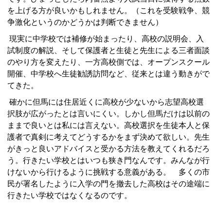
を上げる方が良いかもしれません。（これを受験戦争、競
争激化というのかどうかは判断できません）
現実に中学校では補修が始まったり、高校の説明会、入
試制度の解説、そして保護者と生徒と先生による三者面談
のやり方を変えたり、一方高校側では、オープンスクール
開催、中学校へ生徒勧誘訪問など、従来とは違う動きがで
てきた。
確かに但馬には住居近くに高校が少ないから志望高校選
択肢が広がったとは言いにくい。しかし但馬だけは以前の
ままで良いとは私には言えない。高校選択を生徒本人と保
護者で真剣に考えてどうするかをまず決めて欲しい。先生
がきっと良いアドバイスと受かる方法を教えてくれるだろ
う。行きたい学校とはいつも狭き門なんです。みんなが行
けないから行けるように挑戦する意義がある。 多くの市
民が署名したように入学の門を撤去した高校はその途端に
行きたい学校ではなくなるのです。