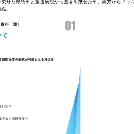
を乗せた救急車と搬送病院から医者を乗せた車、両方からドッ
短縮。