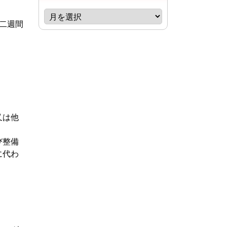
二週間
又は他
び整備
に代わ