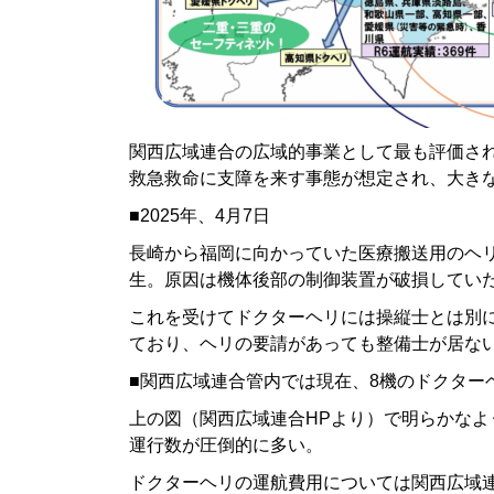
関西広域連合の広域的事業として最も評価さ
救急救命に支障を来す事態が想定され、大き
■2025年、4月7日
長崎から福岡に向かっていた医療搬送用のヘ
生。原因は機体後部の制御装置が破損してい
これを受けてドクターヘリには操縦士とは別
ており、ヘリの要請があっても整備士が居な
■関西広域連合管内では現在、8機のドクター
上の図（関西広域連合HPより）で明らかな
運行数が圧倒的に多い。
ドクターヘリの運航費用については関西広域