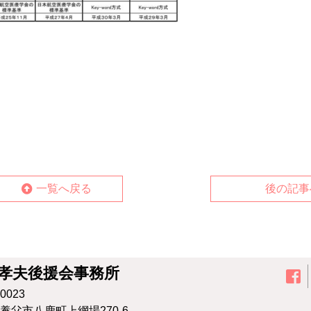
一覧へ戻る
後の記事
孝夫後援会事務所
0023
養⽗市⼋⿅町上網場270-6