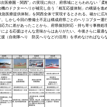
4次医療圏・関西”」の実現に向け、府県域にとらわれない「柔
数機のドクターヘリが補完し合う「相互応援体制」の構築を進
救急医療提供体制」を関西全体で実現するとされる。確かに広
す。しかし今回の整備士不足は構成府県ごとのヘリコプター運
適応力に差があったことから、府県個別対応・持ち寄り事務処
リによる応援はそんな意味からはありがたい。今後さらに最適
支援（自衛隊へり 防災へりなどの活用）を求めなければなら