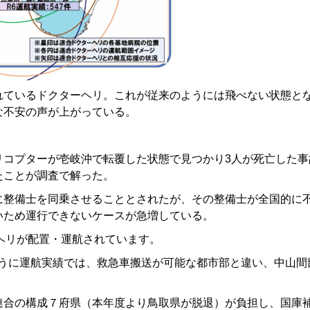
れているドクターヘリ。これが従来のようには飛べない状態と
な不安の声が上がっている。
リコプターが壱岐沖で転覆した状態で見つかり3人が死亡した事
たことが調査で解った。
に整備士を同乗させることとされたが、その整備士が全国的に
いため運行できないケースが急増している。
ヘリが配置・運航されています。
ように運航実績では、救急車搬送が可能な都市部と違い、中山間
連合の構成７府県（本年度より鳥取県が脱退）が負担し、国庫