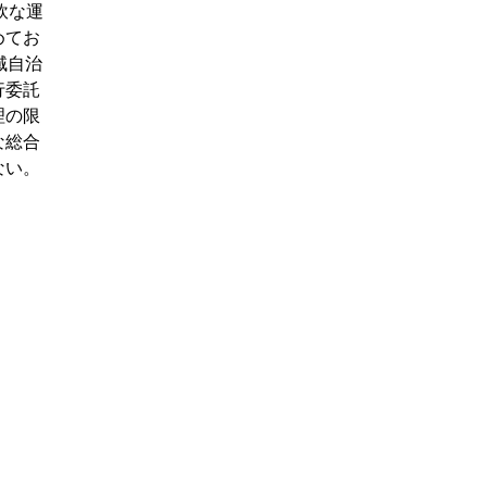
軟な運
めてお
域自治
行委託
理の限
な総合
ない。