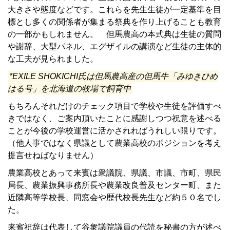
大きさや態度などです。これらを先生生徒が一定基準を目
標とし多くの関係者が集まる祭典を作り上げることも教育
の一部かもしれません。 但馬農高の本式典は生徒の質問
や謝辞、大型パネル、エグザイルの講演など生徒の主体的
な工夫が見られました。
*EXILE SHOKICHI氏は但馬農高産の但馬牛「みゆきひめ
はる号」を北海道の牧場で飼育中
もちろんそれだけのチェック項目で学校や生徒を評価すべ
きではなく、ご案内頂いたことに感謝しつつ祝意を述べる
ことが今後の学校運営に活かされればうれしい限りです。
（他人事ではなく県議として農業高校のポジションを考え
提言せねばなりません）
農業高校とあって来賓は衆議院、県議、市議、市町、県民
局長、農業振興事務所長や農業改良普及センター町、また
近隣高等学校長、同窓会や歴代校長先生など約５０名でし
た。
来賓祝辞は代表して谷衆議院議員の代読を秘書の方が述べ