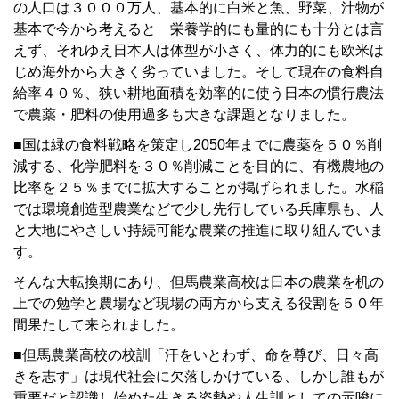
の人口は３０００万人、基本的に白米と魚、野菜、汁物が
基本で今から考えると 栄養学的にも量的にも十分とは言
えず、それゆえ日本人は体型が小さく、体力的にも欧米は
じめ海外から大きく劣っていました。そして現在の食料自
給率４０％、狭い耕地面積を効率的に使う日本の慣行農法
で農薬・肥料の使用過多も大きな課題となりました。
■国は緑の食料戦略を策定し2050年までに農薬を５０％削
減する、化学肥料を３０％削減ことを目的に、有機農地の
比率を２５％までに拡大することが掲げられました。水稲
では環境創造型農業などで少し先行している兵庫県も、人
と大地にやさしい持続可能な農業の推進に取り組んでいま
す。
そんな大転換期にあり、但馬農業高校は日本の農業を机の
上での勉学と農場など現場の両方から支える役割を５０年
間果たして来られました。
■但馬農業高校の校訓「汗をいとわず、命を尊び、日々高
きを志す」は現代社会に欠落しかけている、しかし誰もが
重要だと認識し始めた生きる姿勢や人生訓としての示唆に