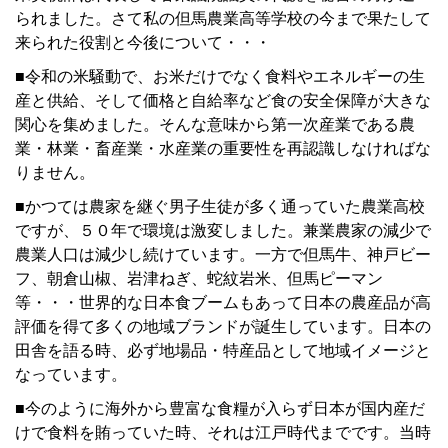
られました。さて私の但馬農業高等学校の今まで果たして
来られた役割と今後について・・・
■令和の米騒動で、お米だけでなく食料やエネルギーの生
産と供給、そして価格と自給率など食の安全保障が大きな
関心を集めました。そんな意味から第一次産業である農
業・林業・畜産業・水産業の重要性を再認識しなければな
りません。
■
かつては農家を継ぐ男子生徒が多く通っていた農業高校
ですが、５０年で環境は激変しました。兼業農家の減少で
農業人口は減少し続けています。一方で但馬牛、神戸ビー
フ、朝倉山椒、岩津ねぎ、蛇紋岩米、但馬ピーマン
等・・・世界的な日本食ブームもあって日本の農産品が高
評価を得て多くの地域ブランドが誕生しています。日本の
田舎を語る時、必ず地場品・特産品として地域イメージと
なっています。
■今のように海外から豊富な食糧が入らず日本が国内産だ
けで食料を賄っていた時、それは江戸時代までです。当時