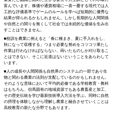
富んでいます。株価や通貨相場に一喜一憂する現代では人
工的な評価基準でゲームのルールを学べば短期的に優秀な
結果が得られるかもしれません。しかし長期的な人間関係
や自然との関りを無くして社会では永続的な価値を生み出
すことはできません。
■校訓を農業に例えると「春に種まき、夏に手入れをし、
秋になって収穫する」つまり必要な努めをコツコツ果たし
作業は行わなければならない、蒔いたものしか刈り取るこ
とはできない、そこに近道はないということをあらわして
います。
■人の成長や人間関係も自然界のシステムの一部であり生
物と関わる農業の法則が支配しているのかもしれません。
そのような意味において平均的必修である学校教育・教科
はもちろん、但馬固有の地域資源でもある農畜産と加工、
その歴史伝統を学び最新技術導入方法を学ぶ。同時に自然
の摂理を体験しながら理解し農業と融合させていくことは
高校教育の新たな分野でもあります。