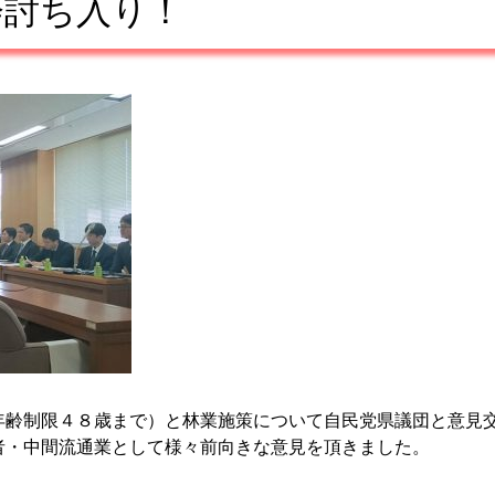
会討ち入り！
年齢制限４８歳まで）と林業施策について自民党県議団と
意見
者
・中間流通業として様々前向きな意見を頂きました。