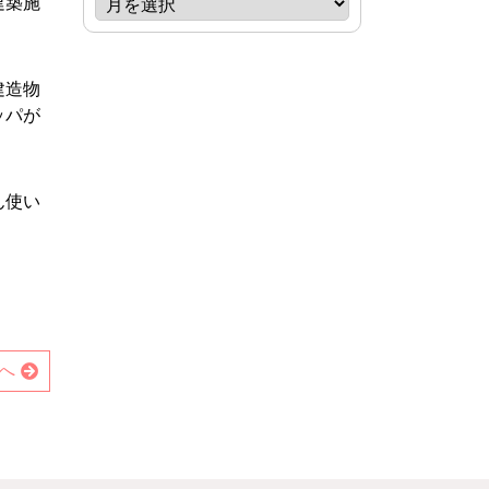
建築施
建造物
ッパが
ん使い
へ