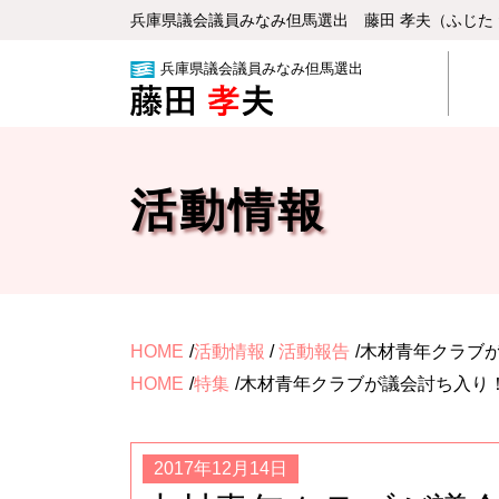
兵庫県議会議員みなみ但⾺選出 藤⽥ 孝夫（ふじた
兵庫県議会議員みなみ但馬選出
活動情報
HOME
活動情報
/
活動報告
木材青年クラブ
HOME
特集
木材青年クラブが議会討ち入り
2017年12月14日