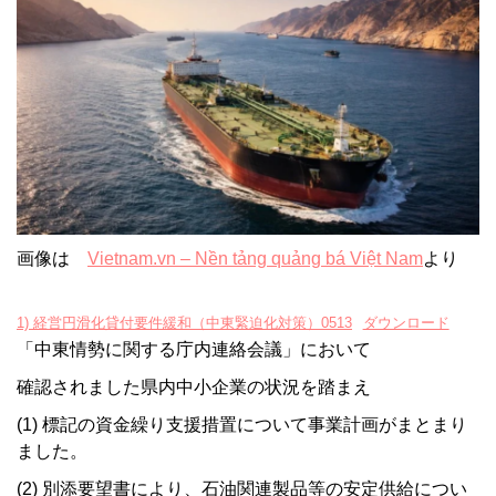
画像は
Vietnam.vn – Nền tảng quảng bá Việt Nam
より
1) 経営円滑化貸付要件緩和（中東緊迫化対策）0513
ダウンロード
「中東情勢に関する庁内連絡会議」において
確認されました県内中小企業の状況を踏まえ
(1) 標記の資金繰り支援措置について事業計画がまとまり
ました。
(2) 別添要望書により、石油関連製品等の安定供給につい